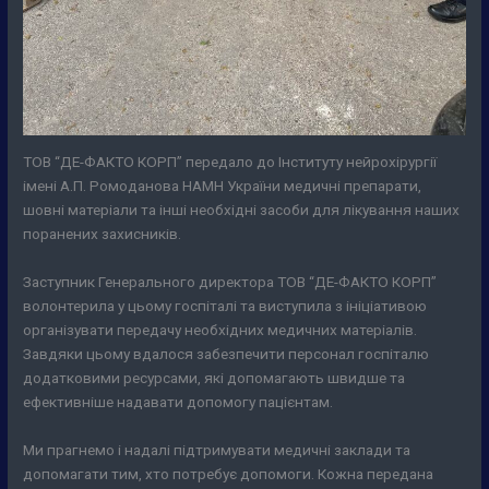
ТОВ “ДЕ-ФАКТО КОРП” передало до Інституту нейрохірургії
імені А.П. Ромоданова НАМН України медичні препарати,
шовні матеріали та інші необхідні засоби для лікування наших
поранених захисників.
Заступник Генерального директора ТОВ “ДЕ-ФАКТО КОРП”
волонтерила у цьому госпіталі та виступила з ініціативою
організувати передачу необхідних медичних матеріалів.
Завдяки цьому вдалося забезпечити персонал госпіталю
додатковими ресурсами, які допомагають швидше та
ефективніше надавати допомогу пацієнтам.
Ми прагнемо і надалі підтримувати медичні заклади та
допомагати тим, хто потребує допомоги. Кожна передана