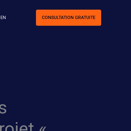
CONSULTATION GRATUITE
EN
s
rojet «