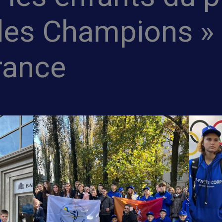
es Champions » 
rance